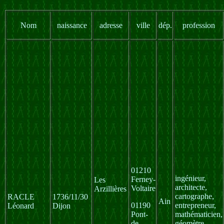
Nom
naissance
adresse
ville
dép.
profession
01210
ingénieur,
Ferney-
Les
architecte,
Voltaire
Arzillières
cartographe,
RACLE
1736/11/30
Ain
01190
entrepreneur,
Léonard
Dijon
Pont-
mathématicien,
de-
géomètre,