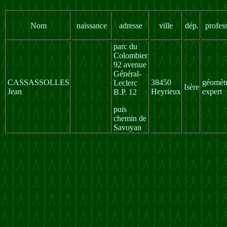
Nom
naissance
adresse
ville
dép.
profes
parc du
Colombier
92 avenue
Général-
CASSASSOLLES
38450
géomètr
Leclerc
Isère
Jean
Heyrieux
expert
B.P. 12
puis
chemin de
Savoyan