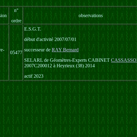
n°
sion
observations
ordre
E.S.G.T.
début d'activité 2007/07/01
e-
successeur de
RAY Bernard
05477
SELARL de Géomètres-Experts CABINET
CASSASSO
2007C200012 à Heyrieux (38) 2014
actif 2023