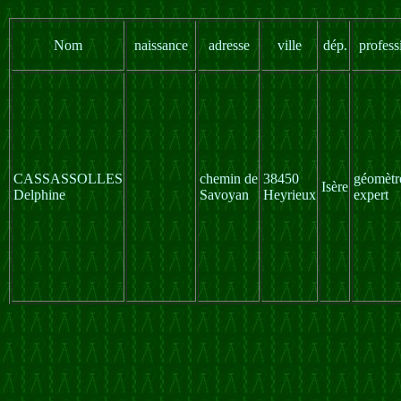
Nom
naissance
adresse
ville
dép.
profess
CASSASSOLLES
chemin de
38450
géomètr
Isère
Delphine
Savoyan
Heyrieux
expert