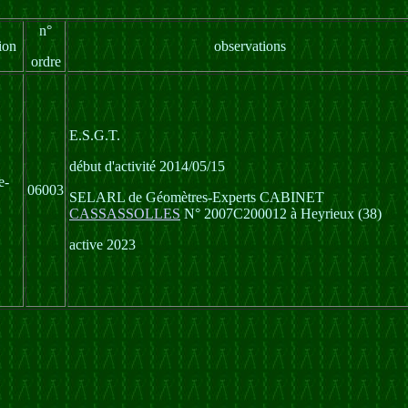
n°
ion
observations
ordre
E.S.G.T.
début d'activité 2014/05/15
e-
06003
SELARL de Géomètres-Experts CABINET
CASSASSOLLES
N° 2007C200012 à Heyrieux (38)
active 2023