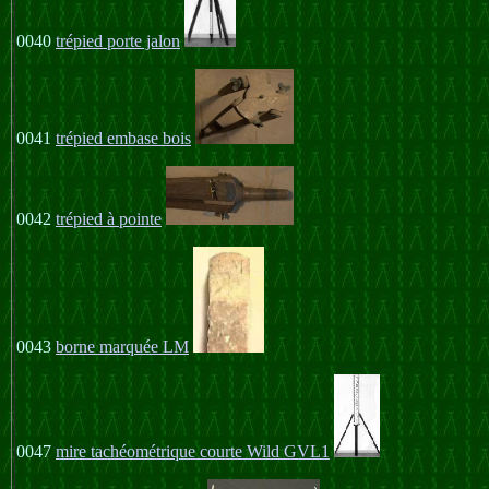
0040
trépied porte jalon
0041
trépied embase bois
0042
trépied à pointe
0043
borne marquée LM
0047
mire tachéométrique courte Wild GVL1