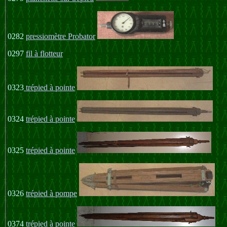
0282
pressiomètre Probator
0297
fil à flotteur
0323
trépied à pointe
0324
trépied à pointe
0325
trépied à pointe
0326
trépied à pompe
0374
trépied à pointe