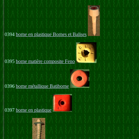
0394
borne en plastique Bornes et Balises
0395
borne matière composite Feno
0396
borne métallique Batiborne
0397
borne en plastique