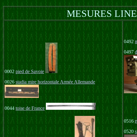
MESURES LINE
0492
m
0497
0002
pied de Savoie
0026
stadia mire horizontale Armée Allemande
0044
toise de France
0516
r
0520
s