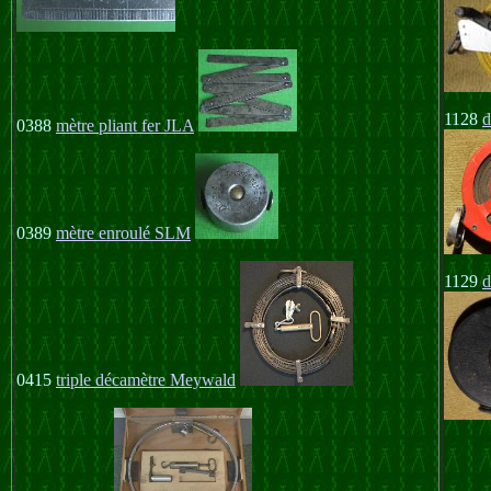
1128
d
0388
mètre pliant fer JLA
0389
mètre enroulé SLM
1129
d
0415
triple décamètre Meywald