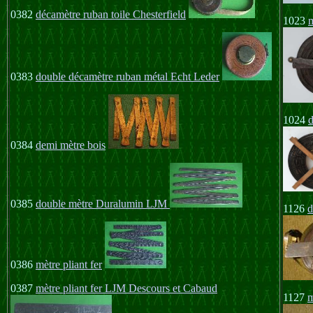
0382
décamètre ruban toile Chesterfield
1023
0383
double décamètre ruban métal Echt Leder
1024
d
0384
demi mètre bois
0385
double mètre Duralumin LJM
1126
d
0386
mètre pliant fer
0387
mètre pliant fer LJM Descours et Cabaud
1127
m