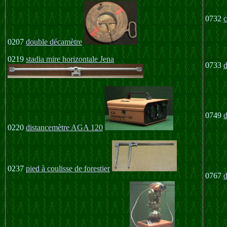
0732
c
0207
double décamètre
0219
stadia mire horizontale Jena
0733
d
0749
0220
distancemètre AGA 120
0237
pied à coulisse de forestier
0767
d