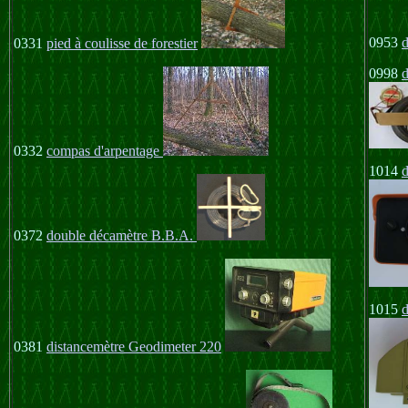
0953
d
0331
pied à coulisse de forestier
0998
d
0332
compas d'arpentage
1014
0372
double décamètre B.B.A.
1015
d
0381
distancemètre Geodimeter 220