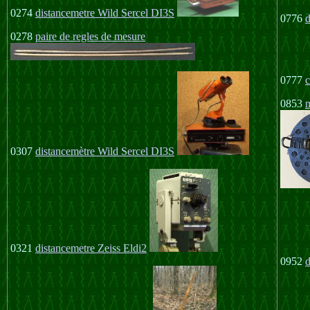
0274
distancemetre Wild Sercel DI3S
0776
d
0278
paire de regles de mesure
0777
c
0853
m
0307
distancemètre Wild
Sercel DI3S
0321
distancemetre Zeiss Eldi2
0952
d