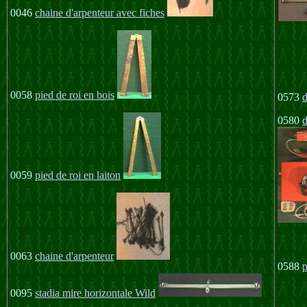
0046
chaine d'arpenteur avec fiches
0058
pied de roi en bois
0573
d
0580
d
0059
pied de roi en laiton
0063
chaine d'arpenteur
0588
p
0095
stadia mire horizontale Wild