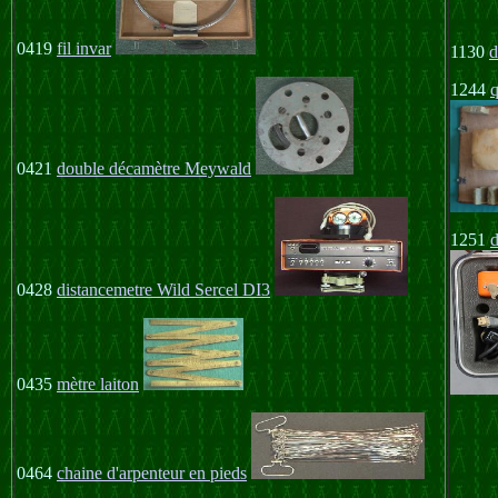
0419
fil invar
1130
d
1244
0421
double décamètre Meywald
1251
0428
distancemetre Wild Sercel DI3
0435
mètre laiton
0464
chaine d'arpenteur en pieds