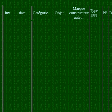
Marque
Type
Inv.
date
Catégorie
Objet
constructeur
N°
D
Titre
auteur