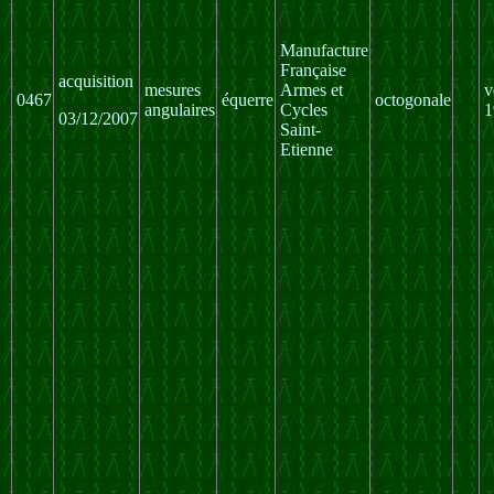
Manufacture
Française
acquisition
mesures
Armes et
v
0467
équerre
octogonale
angulaires
Cycles
1
03/12/2007
Saint-
Etienne