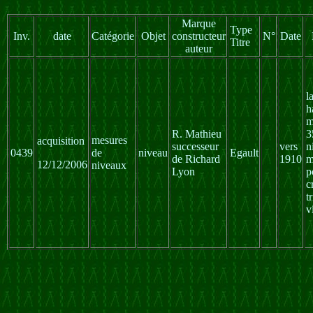
Marque
Type
Inv.
date
Catégorie
Objet
constructeur
N°
Date
Titre
auteur
l
h
m
R. Mathieu
3
mesures
acquisition
successeur
vers
n
0439
de
niveau
Egault
de Richard
1910
m
12/12/2006
niveaux
Lyon
p
c
t
v