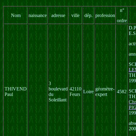
n°
Nom
naissance
adresse
ville
dép.
profession
ordre
D.P
E.S
act
ann
SC
LE
TH
199
3
THIVEND
boulevard
42110
géomètre-
SCP
Loire
4582
Paul
du
Feurs
expert
TH
Soleillant
Chr
PI
199
abs
200