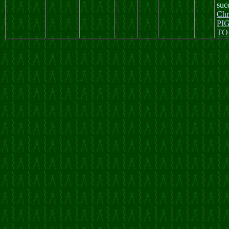
suc
Chr
PI
TO