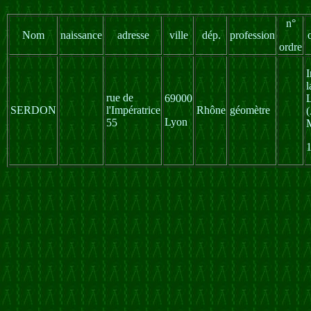
n°
Nom
naissance
adresse
ville
dép.
profession
ordre
I
l
rue de
69000
SERDON
l'Impératrice
Rhône
géomètre
(
Lyon
55
M