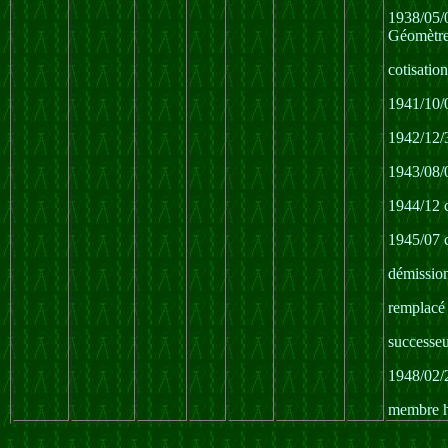
1938/05/0
Géomètre
cotisatio
1941/10/0
1942/12/3
1943/08/0
1944/12 c
1945/07 c
démissio
remplacé
successeu
1948/02/
membre ho