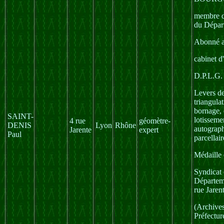
membre d
du Dépar
Abonné a
cabinet d
D.P.L.G.
Levers de
triangula
bornage, 
SAINT-
lotissemen
4 rue
géomètre-
DENIS
Lyon
Rhône
autograph
Jarente
expert
Paul
parcellair
Médaille 
Syndicat 
Départem
rue Jaren
(Archive
Préfectur