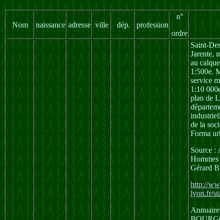
n°
Nom
naissance
adresse
ville
dép.
profession
ordre
Saint-De
Jarente, n
au calque
1:500e. M
service m
1:10 000e
plan de L
départeme
industrie
de la soc
Forma urb
Source :
Hommes D
Gérard
http://ww
lyon.fr/s
Annuaire
BOURG