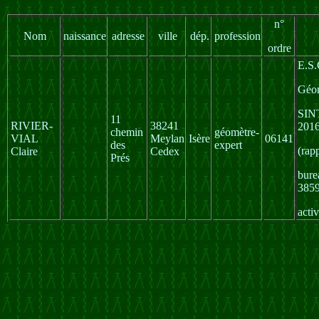
n°
Nom
naissance
adresse
ville
dép.
profession
ordre
E.S.
Géom
SIN
11
RIVIER-
38241
2016
chemin
géomètre-
VIAL
Meylan
Isère
06141
des
expert
(rap
Claire
Cedex
Prés
bure
3859
acti