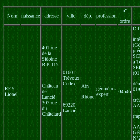
n°
Nom
naissance
adresse
ville
dép.
profession
ordre
D.P
int
(Gé
401 rue
pré
de la
SC
Sidoine
à T
B.P. 115
SE
01601
(01
Trévoux
Cedex
dém
Château
Ain
REY
géomètre-
01/
de
04546
Lionel
expert
Rhône
Lancié
cré
307 rue
69220
AA
du
Lancié
Châtelard
(ra
AA
Géo
N°2