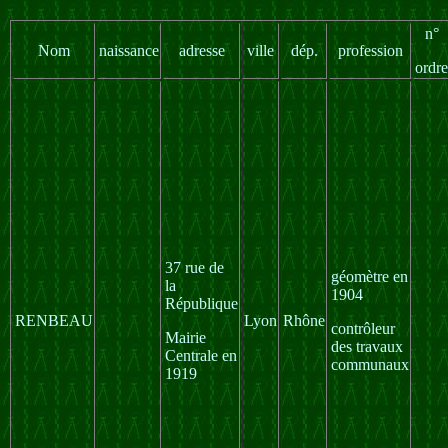
n°
Nom
naissance
adresse
ville
dép.
profession
ordre
37 rue de
géomètre en
la
1904
République
RENBEAU
Lyon
Rhône
contrôleur
Mairie
des travaux
Centrale en
communaux
1919