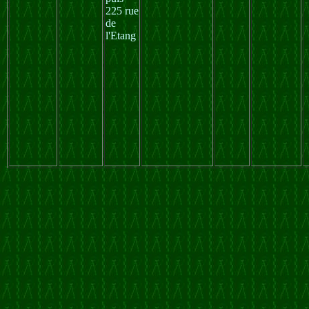
225 rue
de
l'Etang