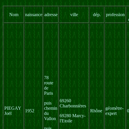
Nom
naissance
adresse
ville
dép.
profession
78
route
de
Paris
69260
puis
Charbonnières
PIEGAY
chemin
géomètre-
1952
Rhône
Joël
du
expert
69280 Marcy-
Vallon
l'Etoile
puis