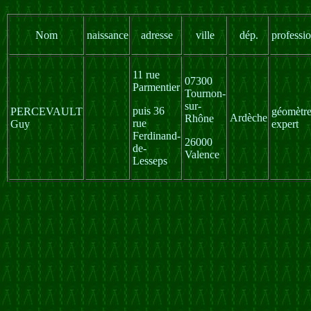
Nom
naissance
adresse
ville
dép.
professi
11 rue
07300
Parmentier
Tournon-
sur-
puis 36
PERCEVAULT
géomètre
Ardèche
Rhône
rue
Guy
expert
Ferdinand-
26000
de-
Valence
Lesseps