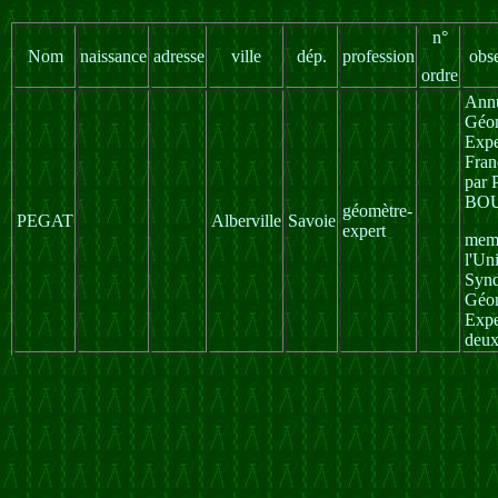
n°
Nom
naissance
adresse
ville
dép.
profession
obs
ordre
Annu
Géom
Expe
Fran
par 
BO
géomètre-
PEGAT
Alberville
Savoie
expert
mem
l'Un
Synd
Géom
Expe
deux