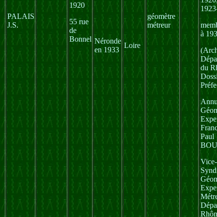
1920
1923
PALAIS
géomètre
55 rue
J.S.
métreur
memb
de
à 19
Bonnel
Néronde
Loire
en 1933
(Arc
Dépa
du R
Dossi
Préfe
Annu
Géom
Exper
Fran
Paul
BOU
Vice-
Syndi
Géom
Exper
Métr
Dépa
Rhôn