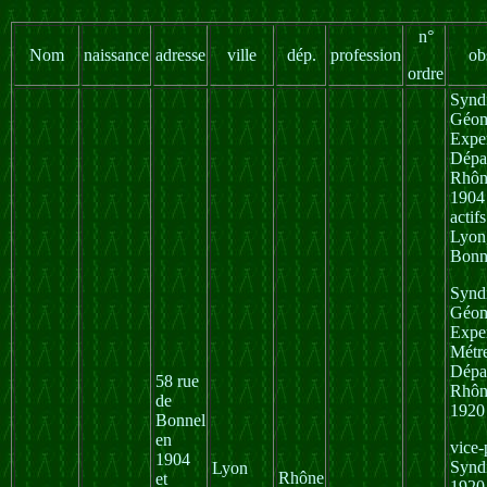
n°
Nom
naissance
adresse
ville
dép.
profession
ob
ordre
Syndi
Géom
Exper
Dépa
Rhôn
1904
actif
Lyon,
Bonn
Syndi
Géom
Exper
Métr
Dépa
58 rue
Rhôn
de
1920
Bonnel
en
vice-
1904
Synd
Lyon
Rhône
et
1920