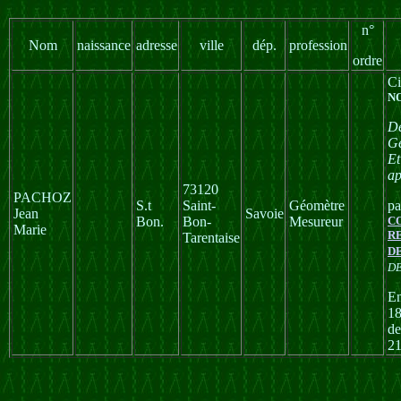
n°
Nom
naissance
adresse
ville
dép.
profession
ordre
Ci
N
De
Gé
Et
ap
73120
PACHOZ
S.t
Saint-
Géomètre
pa
Jean
Savoie
Bon.
Bon-
Mesureur
C
Marie
R
Tarentaise
D
D
En
18
d
21