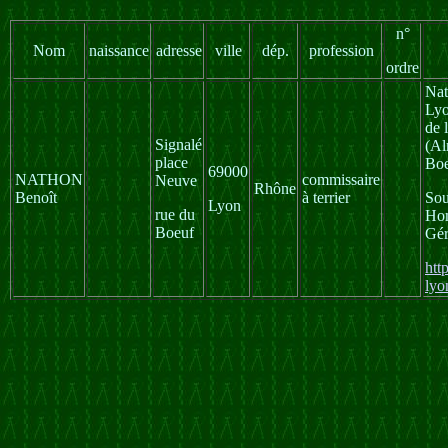
n°
Nom
naissance
adresse
ville
dép.
profession
ordre
Nat
Lyo
de 
Signalé
(Al
place
Boe
69000
NATHON
commissaire
Neuve
Rhône
Benoît
à terrier
Sou
Lyon
rue du
Hom
Boeuf
Gé
htt
lyo