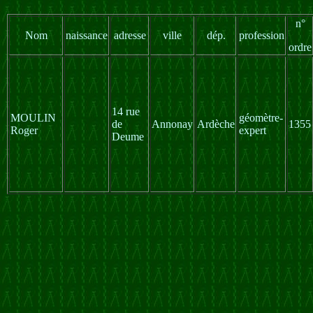
n°
Nom
naissance
adresse
ville
dép.
profession
ordre
14 rue
MOULIN
géomètre-
de
Annonay
Ardèche
1355
Roger
expert
Deume