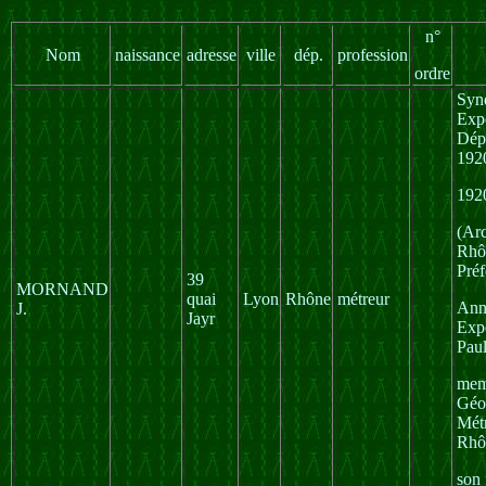
n°
Nom
naissance
adresse
ville
dép.
profession
ordre
Syn
Expe
Dép
192
192
(Ar
Rhôn
Préf
39
MORNAND
quai
Lyon
Rhône
métreur
Ann
J.
Jayr
Expe
Pa
mem
Géo
Mét
Rhô
son