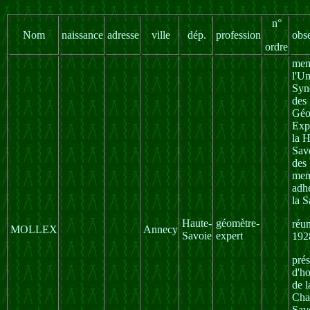
n°
Nom
naissance
adresse
ville
dép.
profession
obs
ordre
mem
l'U
Syn
des
Géo
Exp
la H
Savo
des
mem
adh
la S
Haute-
géomètre-
réu
MOLLEX
Annecy
Savoie
expert
192
prés
d'h
de l
Cha
Sav