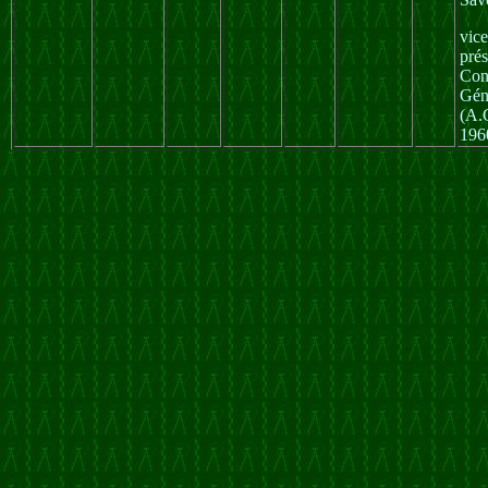
vice
prés
Con
Gén
(A.
196