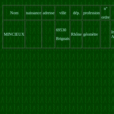
n°
Nom
naissance
adresse
ville
dép.
profession
ordre
69530
I
MINCIEUX
Rhône
géomètre
Brignais