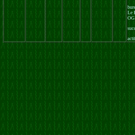
bur
Le 
OGE
suc
act