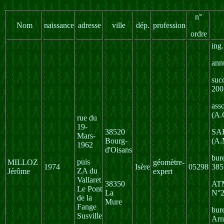
n°
Nom
naissance
adresse
ville
dép.
profession
ordre
ing
ann
suc
200
ass
(A.
rue du
19-
38520
SA
Mars-
Bourg-
(A.
1962
d'Oisans
bur
puis
MILLOZ
géomètre-
1974
Isère
05298
385
ZA du
Jérôme
expert
Vallaret
38350
AT
Le Pont
La
N°2
de la
Mure
Fange
bur
Susville
Arn