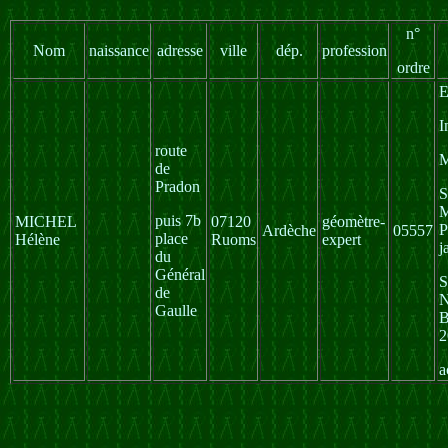
n°
Nom
naissance
adresse
ville
dép.
profession
ordre
E
I
route
de
Pradon
S
M
puis 7b
MICHEL
07120
géomètre-
P
Ardèche
05557
place
Hélène
Ruoms
expert
j
du
Général
de
N
Gaulle
B
2
a