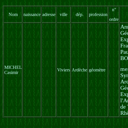
n°
Nom
naissance
adresse
ville
dép.
profession
ordre
Ann
Gé
Exp
Fra
Pau
BO
MICHEL
me
Viviers
Ardèche
géomètre
Casimir
Syn
Arc
Géo
Exp
l'A
de 
Rh