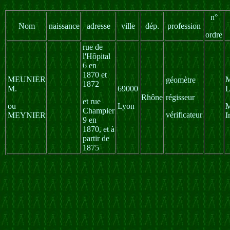
n°
Nom
naissance
adresse
ville
dép.
profession
ordre
rue de
l'Hôpital
6 en
1870 et
MEUNIER
M
géomètre
1872
M.
69000
L
Rhône
régisseur
et rue
ou
Lyon
M
Champier
vérificateur
MEYNIER
I
9 en
1870, et à
partir de
1875