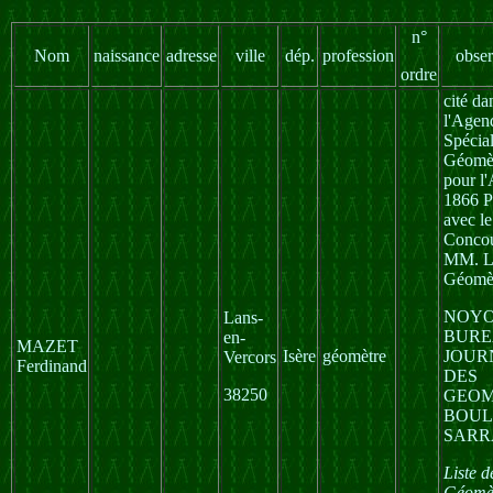
n°
Nom
naissance
adresse
ville
dép.
profession
obser
ordre
cité da
l'Agen
Spécia
Géomè
pour l
1866 P
avec le
Concou
MM. L
Géomè
NOYO
Lans-
BURE
en-
MAZET
Isère
géomètre
JOUR
Vercors
Ferdinand
DES
38250
GEOM
BOUL
SARR
Liste d
Géomèt