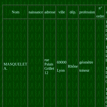
n°
Nom
naissance
adresse
ville
dép.
profession
ordre
l
rue
69000
géomètre
MASQUELET
Palais
Rhône
A.
Grillet
Lyon
toiseur
12