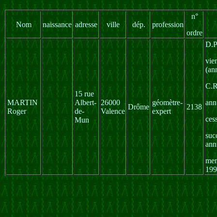
n°
Nom
naissance
adresse
ville
dép.
profession
ordre
D.P
vie
(an
C.R
15 rue
MARTIN
Albert-
26000
géomètre-
ann
Drôme
2138
Roger
de-
Valence
expert
ces
Mun
suc
ann
mem
199