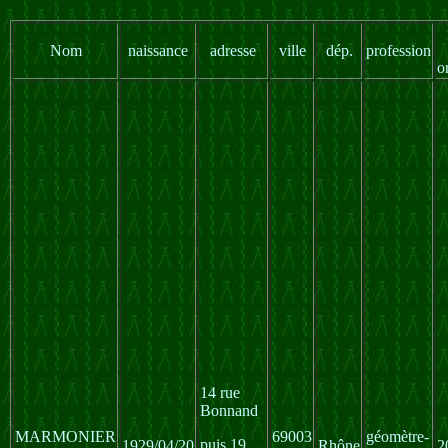
Nom
naissance
adresse
ville
dép.
profession
o
14 rue
Bonnand
MARMONIER
69003
géomètre-
puis 19
1929/04/20
Rhône
2