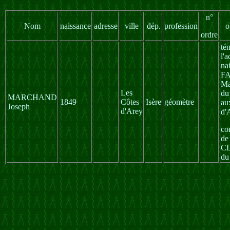
n°
Nom
naissance
adresse
ville
dép.
profession
o
ordre
té
l'a
na
F
Ma
Les
du
MARCHAND
1849
Côtes
Isère
géomètre
au
Joseph
d'Arey
d'
co
de
C
du