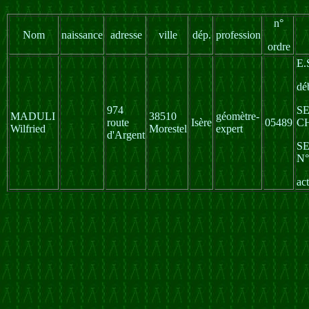
n°
Nom
naissance
adresse
ville
dép.
profession
ordre
E.
dé
974
SE
MADULI
38510
géomètre-
route
Isère
05489
CH
Wilfried
Morestel
expert
d'Argent
SE
N°
ac