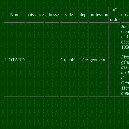
n°
Nom
naissance
adresse
ville
dép.
profession
obse
ordre
Jour
Géo
n° 
déc
185
List
LIOTARD
Grenoble
Isère
géomètre
gén
des
au 
des
Géo
11è
ann