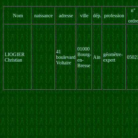
n°
Nom
naissance
adresse
ville
dép.
profession
ordr
01000
41
LIOGIER
Bourg-
géomètre-
boulevard
Ain
0502
Christian
en-
expert
Voltaire
Bresse