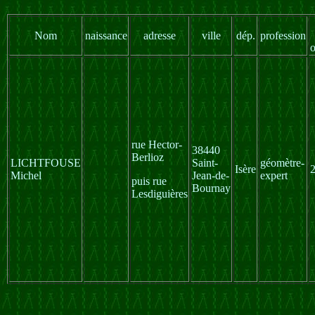
Nom
naissance
adresse
ville
dép.
profession
o
rue Hector-
38440
Berlioz
LICHTFOUSE
Saint-
géomètre-
Isère
Michel
Jean-de-
expert
puis rue
Bournay
Lesdiguières