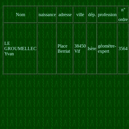
n°
Nom
naissance
adresse
ville
dép.
profession
ordre
LE
Place
38450
géomètre-
GROUMELLEC
Isère
3564
Berriat
Vif
expert
Yvan