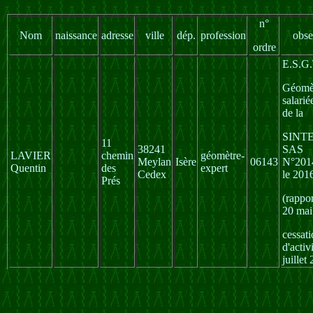
n°
Nom
naissance
adresse
ville
dép.
profession
obse
ordre
E.S.G.
Géomèt
salarié
de la
SINT
11
38241
SAS
LAVIER
chemin
géomètre-
Meylan
Isère
06143
N°201
Quentin
des
expert
Cedex
le 201
Prés
(rappo
20 mai
cessat
d'activ
juillet