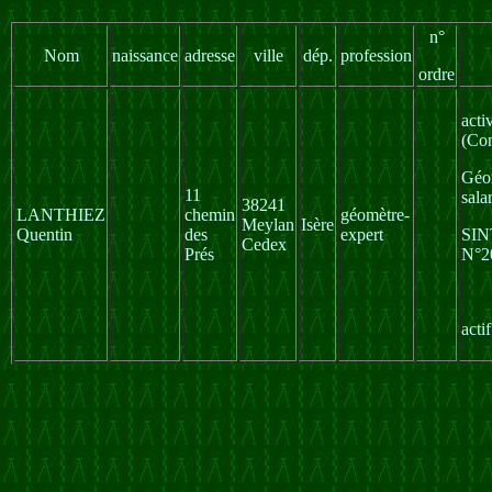
n°
Nom
naissance
adresse
ville
dép.
profession
ordre
acti
(Con
Géo
11
sala
38241
LANTHIEZ
chemin
géomètre-
Meylan
Isère
Quentin
des
expert
SI
Cedex
Prés
N°2
acti