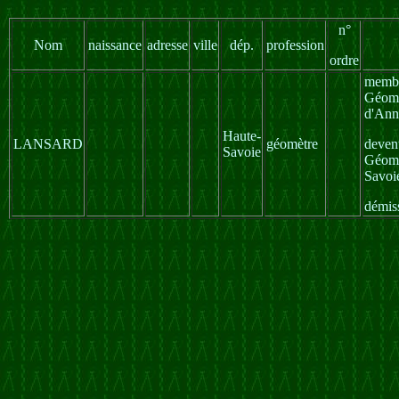
n°
Nom
naissance
adresse
ville
dép.
profession
ordre
membr
Géomè
d'Ann
Haute-
LANSARD
géomètre
deven
Savoie
Géomè
Savoi
démis