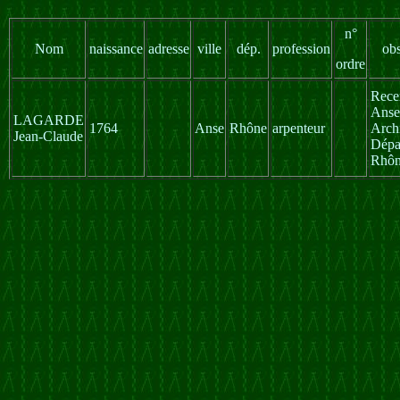
n°
Nom
naissance
adresse
ville
dép.
profession
obs
ordre
Rece
Anse
LAGARDE
1764
Anse
Rhône
arpenteur
Arch
Jean-Claude
Dépa
Rhô