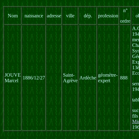
n°
Nom
naissance
adresse
ville
dép.
profession
o
ordre
A.
194
mem
Ch
Syn
Géo
Exp
13è
Ec
JOUVE
Saint-
géomètre-
1886/12/27
Ardèche
888
Marcel
Agrève
expert
ser
194
tab
suc
fil
Mic
196