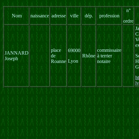
n°
Nom
naissance
adresse
ville
dép.
profession
ordre
J
C
V
e
place
commissaire
69000
JANNARD
de
Rhône
à terrier
S
Joseph
Lyon
Roanne
notaire
H
G
h
l