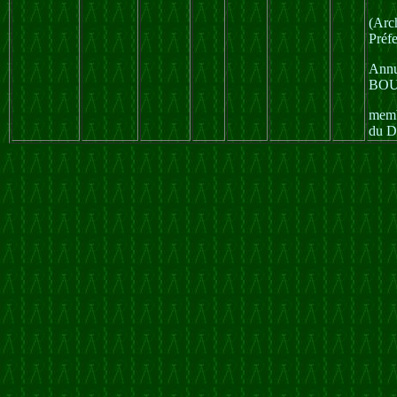
(Arc
Préfe
Annu
BO
memb
du D