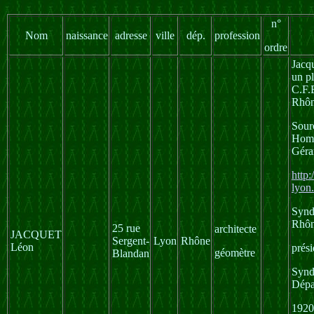
n°
Nom
naissance
adresse
ville
dép.
profession
ordre
Jacq
un pl
C.F.
Rhôn
Sour
Homm
Gér
http
lyon.
Synd
Rhô
25 rue
architecte
JACQUET
Sergent-
Lyon
Rhône
Léon
prés
géomètre
Blandan
Synd
Dépa
1920