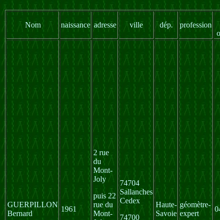
Nom
naissance
adresse
ville
dép.
profession
o
2 rue
du
Mont-
Joly
74704
Sallanches
puis 22
Cedex
GUERPILLON
rue du
Haute-
géomètre-
1961
0
Bernard
Mont-
Savoie
expert
74700