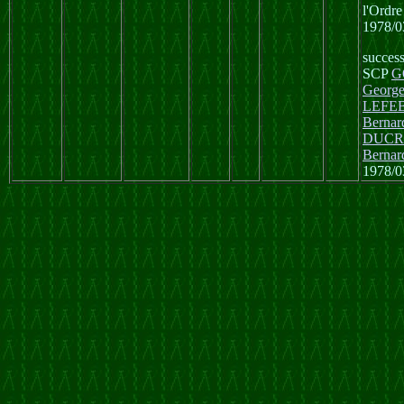
l'Ordre
1978/0
succes
SCP
G
George
LEFE
Bernar
DUCR
Bernar
1978/0