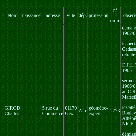
n°
Nom
naissance
adresse
ville
dép.
profession
observ
ordre
deman
1962/0
inspect
Cadast
retraite
D.P.L.
1965
sermen
1966/0
au C.R
Marseil
install
GIROD
5 rue du
01170
géomètre-
Ain
2773
Boulev
Charles
Commerce
Gex
expert
Athéné
NICE
démiss