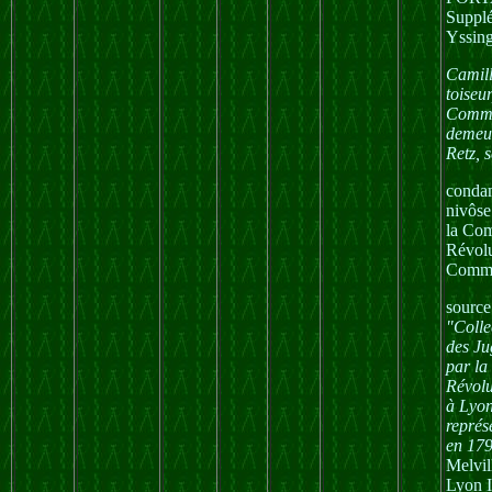
Suppl
Yssin
Camil
toiseur
Commu
demeur
Retz, 
condam
nivôse
la Co
Révolu
Commu
source
"Colle
des Ju
par l
Révolu
à Lyon
représ
en 17
Melvi
Lyon I