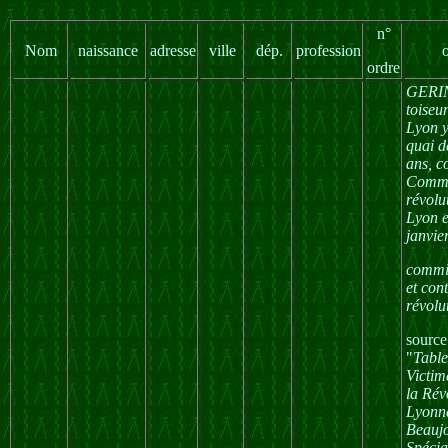
n°
Nom
naissance
adresse
ville
dép.
profession
ordre
GERIN
toiseu
Lyon y
quai d
ans, c
Commi
révolu
Lyon et
janvie
commis
et cont
révolu
source
"
Table
Victim
la Rév
Lyonna
Beaujo
Spécia