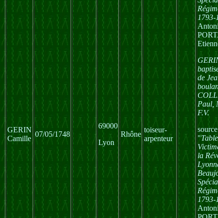
Régime
1793-
Anton
PORTA
Etienn
GERIN
baptis
de Je
boulan
COLLI
Paul, 
F.V.
69000
source
GERIN
toiseur-
07/05/1748
Rhône
"
Table
Camille
arpenteur
Lyon
Victim
la Rév
Lyonna
Beaujo
Spécia
Régime
1793-
Anton
PORT