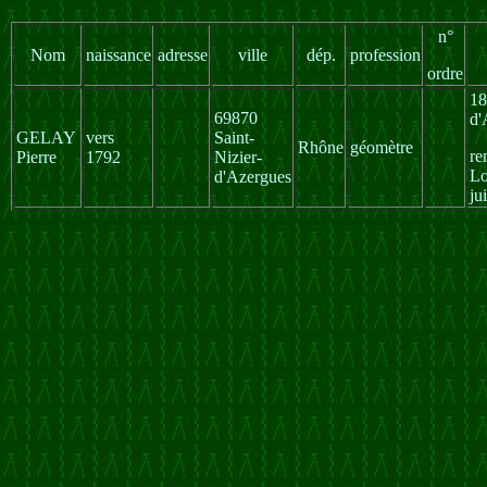
n°
Nom
naissance
adresse
ville
dép.
profession
ordre
18
69870
d'
GELAY
vers
Saint-
Rhône
géomètre
re
Pierre
1792
Nizier-
L
d'Azergues
ju