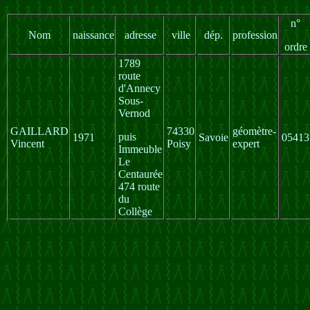
n°
Nom
naissance
adresse
ville
dép.
profession
ordre
1789
route
d'Annecy
Sous-
Vernod
GAILLARD
74330
géomètre-
puis
1971
Savoie
05413
Vincent
Poisy
expert
Immeuble
Le
Centaurée
474 route
du
Collège